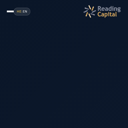
HE
|
EN